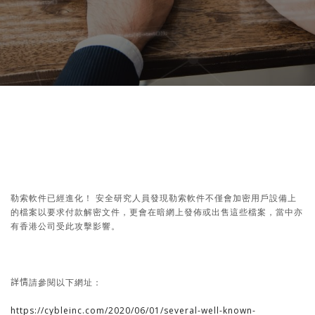
勒索軟件已經進化
！
安全研究人員發現勒索軟件不僅會加密用戶設備上
的
檔案
以要求
付款
解密文件，
更
會在暗網上發
佈
或出售
這些
檔案
，當中
亦
有香港
公司
受此攻擊影響
。
詳情
請參閱以下網址：
https://cybleinc.com/2020/06/01/several-well-known-