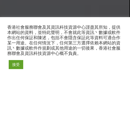
香港社會服務聯會及其資訊科技資源中心謹盡其所知，提供
本網站的資料，並特此聲明，不會就此等資訊丶數據或軟件
作出任何保証和陳述，包括不會隱含保証此等資料可適合作
某一用途。在任何情況下，任何第三方選擇依賴本網站的資
訊丶數據或軟件作規劃或其他用途的一切後果，香港社會服
務聯會及資訊科技資源中心概不負責。
接受
關於試點項目
信息技術（IT）廣泛應用於社會福利部門（該部門）的非政府組織
（NGO）的服務提供和日常運營中。目前已實現並使用了數百種IT系
統。
為了提高非政府組織對信息技術安全的認識和知識，並提高其信息技術安
全性，香港社會服務聯會（HKCSS）一直在開展一個試點項目，即“非政