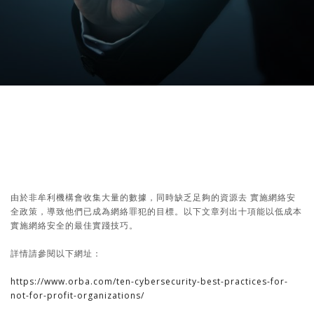
由於
非牟利機構
會
收集大量
的
數據，
同時
缺乏足夠的資源
去
實施網絡安
全
政策，導致他們
已
成為網絡
罪犯
的目標。以下文章
列出
十項能
以低成本
實施網絡安全
的
最佳實踐技巧。
詳情請參閱以下網址：
https://www.orba.com/ten-cybersecurity-best-practices-for-
not-for-profit-organizations/